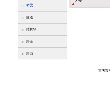
桥梁
桥梁
隧道
结构物
路基
路面
重庆市实